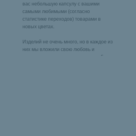
вас небольшую капсулу с вашими
самыми любимыми (согласно
статистике переходов) товарами в
новых цветах.
Изделий не очень много, но в каждое из
Подарочный сертификат на любую
них мы вложили свою любовь и
сумму. Приятные подарки от
признательность за то, что вы уже 5 лет
Lovegoods, которые долетят до
получателя через пару минут
выбираете нас.
КУПИТЬ
НАС ЛЕГКО НАЙТИ
В СОЦСЕТЯХ
*