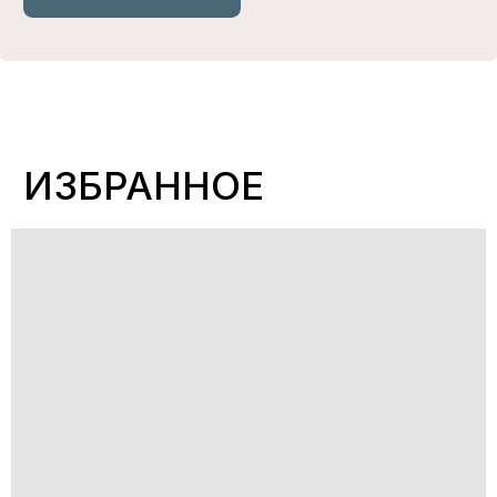
НАС ЛЕГКО НАЙТИ
В СОЦСЕТЯХ
*
И В МАГАЗИНАХ
Магазины, где представлены наши изделия
УЗНАТЬ
ПОКУПАТЕЛЯМ
ИНФОРМАЦИЯ
О БРЕНДЕ
ГДЕ КУПИТЬ?
РАЗМЕРНЫЕ СЕТКИ
ПАРТНЕРСКОЕ
ПРЕДЛОЖЕНИЕ
ДОСТАВКА И ВОЗВРАТ