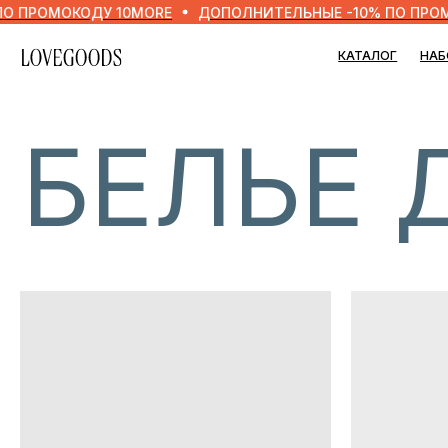
ОМОКОДУ 10MORE
ДОПОЛНИТЕЛЬНЫЕ -10% ПО ПРОМОКОД
КАТАЛОГ
НАБОРЫ
БЕЛЬЕ Д
УЗНАВ
О СКИ
Легко. Наприм
получают дост
среднем на 3 
Ты тоже може