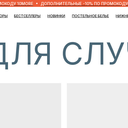
У 10MORE
ДОПОЛНИТЕЛЬНЫЕ -10% ПО ПРОМОКОДУ 10MO
БЕСТСЕЛЛЕРЫ
НОВИНКИ
ПОСТЕЛЬНОЕ БЕЛЬЕ
НИЖНЕЕ БЕЛЬЕ
БЛО
ЛЯ СЛУЧ
АТЬ
ДКАХ РАНЬШЕ
ер, подписчики рассылки
Согласие с
политикой обработк
уп к распродажам в
дня раньше.
Я даю согласие на
получение р
рекламных сообщений
шь.
ПОДПИСАТЬС