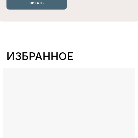
НАС ЛЕГКО НАЙТИ
В СОЦСЕТЯХ
*
И В МАГАЗИНАХ
Магазины, где представлены наши изделия
УЗНАТЬ
ПОКУПАТЕЛЯМ
ИНФОРМАЦИЯ
О БРЕНДЕ
ГДЕ КУПИТЬ?
РАЗМЕРНЫЕ СЕТКИ
ПАРТНЕРСКОЕ
ПРЕДЛОЖЕНИЕ
ДОСТАВКА И ВОЗВРАТ