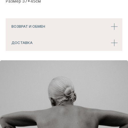
Размер 37*45см
БЕЛЬЕ
ДЛЯ СЛУЧАЯ
СМОТРЕТЬ ВСЕ
ВОЗВРАТ И ОБМЕН
ДОСТАВКА
ПОДПИСЧИКИ
РАССЫЛКИ
ПЕРВЫМИ УЗНАЮТ
о скидках, пресейлах и секретных дропах
Согласие с
политикой обработки данных
Я даю согласие на
получение рассылок и
рекламных сообщений