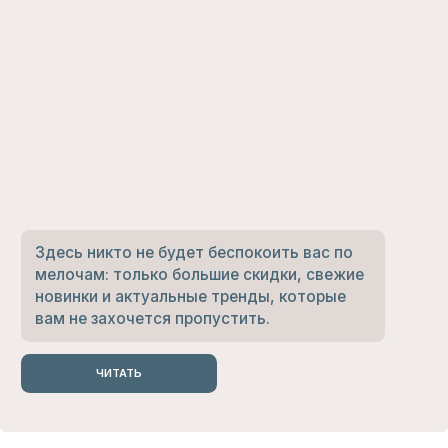
ПОКУПАТЕЛЯМ
ИНФОРМАЦИЯ
О БРЕНДЕ
ГДЕ КУПИТЬ?
РАЗМЕРНЫЕ СЕТКИ
ПАРТНЕРСКОЕ
ПРЕДЛОЖЕНИЕ
ДОСТАВКА И ВОЗВРАТ
НАШ БЛОГ
СОЦИАЛЬНЫЕ СЕТИ
ВОПРОСЫ?
INSTAGRAM*
8-913-145-17-50
TELEGRAM
LOVE@LOVEGOODS.STORE
VK
*принадлежит компании Meta,
признанной в РФ экстремистской
ПОЛИТИКА ОБРАБОТКИ
ДАННЫХ
ПУБЛИЧНАЯ ОФЕРТА
ИП Маслюкова О.С.
СОГЛАСИЕ НА ПОЛУЧЕНИЕ
ИНН 550619227404
РАССЫЛОК
ОГРНИП 314554303600011