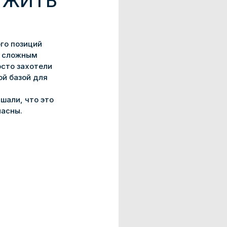
 ЖИТЬ
го позиций
д сложным
осто захотели
ой базой для
шали, что это
ласны.