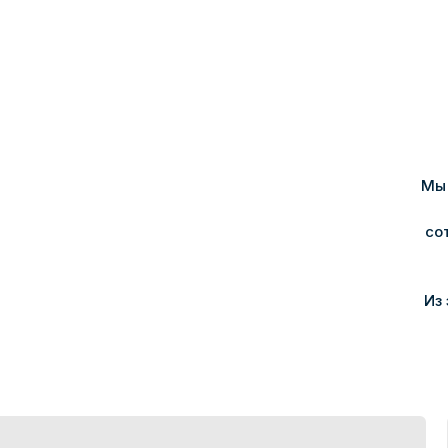
Мы 
со
Из