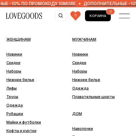
0% ПО ПРОМОКОДУ 10MORE
ДОПОЛНИТЕЛЬНЫЕ -10% ПО 
0
0
КОРЗИНА
ЖЕНЩИНАМ
МУЖЧИНАМ
Новинки
Новинки
Скидки
Скидки
Наборы
Наборы
Нижнее белье
Нижнее белье
Лифы
Одежда
Трусы
Плавательные шорты
Одежда
Рубашки
ДОМ
Майки и футболки
Наволочки
Кофты и куртки
Пледы
Юбки
Пододеяльники
Брюки и шорты
Простыни
Купальники
ДОПОЛНИТЕЛЬНО
Последний шанс