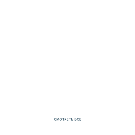
СНИЖЕННЫЕ
ЦЕНЫ
БЕЛЬЕ
ДЛЯ СЕБЯ
СМОТРЕТЬ ВСЕ