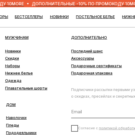
ORE
ДОПОЛНИТЕЛЬНЫЕ -10% ПО ПРОМОКОДУ 10MORE
БЕСТСЕЛЛЕРЫ
НОВИНКИ
ПОСТЕЛЬНОЕ БЕЛЬЕ
НИЖНЕЕ БЕЛЬЕ
БЛО
ЧИНАМ
ДОПОЛНИТЕЛЬНО
нки
Последний шанс
ки
Аксессуары
ры
Подарочные сертификаты
ее белье
Подарочная упаковка
да
ательные шорты
Подписчики рассылки первыми узнают
о скидках, пресейлах и секретных дропах
лочки
ды
Согласие с
политикой обработки данных
деяльники
тыни
ПОДПИСАТЬСЯ