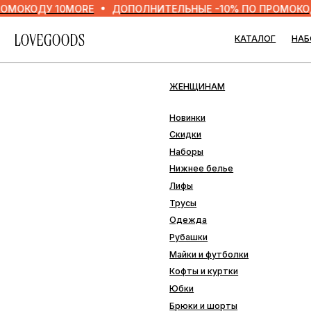
ДУ 10MORE
ДОПОЛНИТЕЛЬНЫЕ -10% ПО ПРОМОКОДУ 10M
КАТАЛОГ
НАБОРЫ
ЖЕНЩИНАМ
МУЖ
Новинки
Нови
Скидки
Скид
Наборы
Набо
Нижнее белье
Нижн
Лифы
Одеж
Трусы
Плав
Одежда
Рубашки
ДОМ
Майки и футболки
Кофты и куртки
Наво
Юбки
Пле
Брюки и шорты
Подо
Купальники
Прос