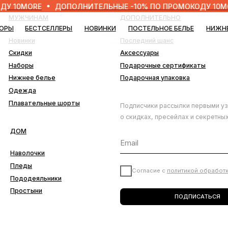
ORE
ДОПОЛНИТЕЛЬНЫЕ -10% ПО ПРОМОКОДУ 10MORE
ЧИНАМ
ДОПОЛНИТЕЛЬНО
БЕСТСЕЛЛЕРЫ
НОВИНКИ
ПОСТЕЛЬНОЕ БЕЛЬЕ
НИЖНЕЕ БЕЛЬЕ
БЛО
нки
Последний шанс
ки
Аксессуары
ры
Подарочные сертификаты
ее белье
Подарочная упаковка
да
ательные шорты
Подписчики рассылки первыми узнают
о скидках, пресейлах и секретных дропах
лочки
ды
Согласие с
политикой обработки данных
деяльники
тыни
ПОДПИСАТЬСЯ