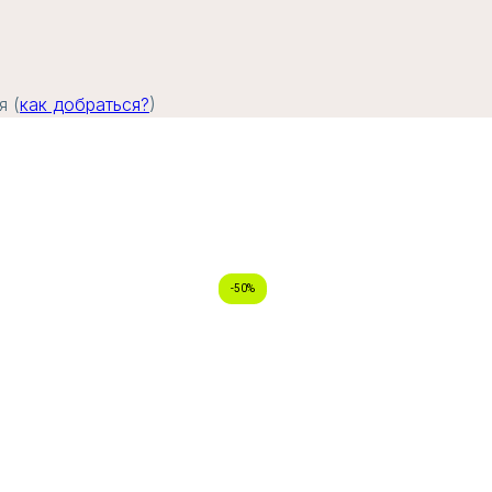
я (
как добраться?
)
-50%