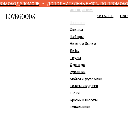
ДУ 10MORE
ДОПОЛНИТЕЛЬНЫЕ -10% ПО ПРОМОКОДУ 10M
ЖЕНЩИНАМ
МУЖ
КАТАЛОГ
НАБОРЫ
Новинки
Нови
Скидки
Скид
Наборы
Набо
Нижнее белье
Нижн
Лифы
Одеж
Трусы
Плав
Одежда
Рубашки
ДОМ
Майки и футболки
Кофты и куртки
Наво
Юбки
Пле
Брюки и шорты
Подо
Купальники
Прос