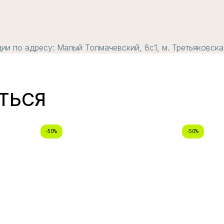
и по адресу: Малый Толмачевский, 8с1, м. Третьяковска
ТЬСЯ
-50%
-50%