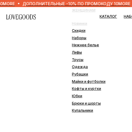
ДОПОЛНИТЕЛЬНЫЕ -10% ПО ПРОМОКОДУ 10MORE
ДОПО
ЖЕНЩИНАМ
МУЖ
КАТАЛОГ
НАБОРЫ
Новинки
Нови
Скидки
Скид
Наборы
Набо
Нижнее белье
Нижн
Лифы
Одеж
Трусы
Плав
Одежда
Рубашки
ДОМ
Майки и футболки
Кофты и куртки
Наво
Юбки
Пле
Брюки и шорты
Подо
Купальники
Прос