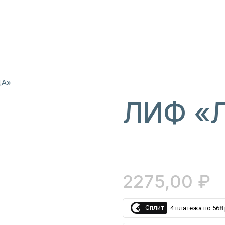
ДА»
ЛИФ «
2275,00
₽
Сплит
4 платежа по 568 