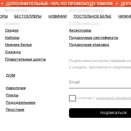
ЛНИТЕЛЬНЫЕ -10% ПО ПРОМОКОДУ 10MORE
ДОПОЛНИТЕЛ
ЧИНАМ
ДОПОЛНИТЕЛЬНО
БЕСТСЕЛЛЕРЫ
НОВИНКИ
ПОСТЕЛЬНОЕ БЕЛЬЕ
НИЖНЕЕ БЕЛЬЕ
БЛО
нки
Последний шанс
ки
Аксессуары
ры
Подарочные сертификаты
ее белье
Подарочная упаковка
да
ательные шорты
Подписчики рассылки первыми узнают
о скидках, пресейлах и секретных дропах
лочки
ды
Согласие с
политикой обработки данных
деяльники
тыни
ПОДПИСАТЬСЯ