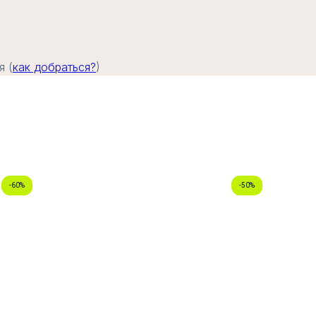
я (
как добраться?
)
-60%
-50%