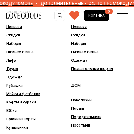
 10MORE
ДОПОЛНИТЕЛЬНЫЕ -10% ПО ПРОМОКОДУ 10MOR
0
ЖЕНЩИНАМ
МУЖЧИНАМ
КОРЗИНА
Новинки
Новинки
Скидки
Скидки
Наборы
Наборы
Нижнее белье
Нижнее белье
Лифы
Одежда
Трусы
Плавательные шорты
Одежда
Рубашки
ДОМ
Майки и футболки
Наволочки
Кофты и куртки
Пледы
Юбки
Пододеяльники
Брюки и шорты
Простыни
Купальники
ДОПОЛНИТЕЛЬНО
Последний шанс
Аксессуары
Подарочные сертификаты
Подарочная упаковка