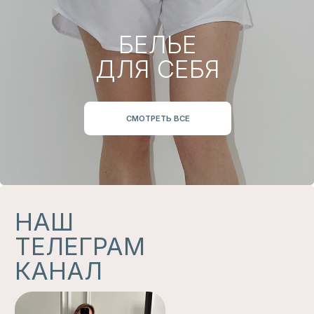
И В МАГАЗИНАХ
Магазины, где представлены наши изделия
УЗНАТЬ
ПОКУПАТЕЛЯМ
ИНФОРМАЦИЯ
О БРЕНДЕ
ГДЕ КУПИТЬ?
РАЗМЕРНЫЕ СЕТКИ
ПАРТНЕРСКОЕ
ПРЕДЛОЖЕНИЕ
ДОСТАВКА И ВОЗВРАТ
НАШ БЛОГ
СОЦИАЛЬНЫЕ СЕТИ
ВОПРОСЫ?
INSTAGRAM*
8-913-145-17-50
TELEGRAM
LOVE@LOVEGOODS.STORE
VK