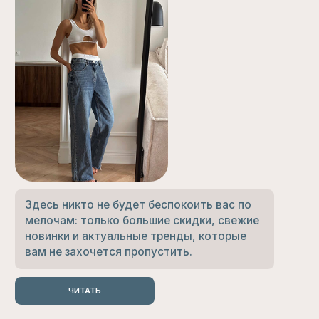
*принадлежит компании Meta,
признанной в РФ экстремистской
ПОЛИТИКА ОБРАБОТКИ
ДАННЫХ
ПУБЛИЧНАЯ ОФЕРТА
ИП Маслюкова О.С.
СОГЛАСИЕ НА ПОЛУЧЕНИЕ
ИНН 550619227404
РАССЫЛОК
ОГРНИП 314554303600011