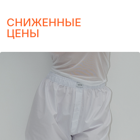
ИЗБРАННОЕ
Подарочный сертификат на любую
сумму. Приятные подарки от
Lovegoods, которые долетят до
получателя через пару минут
КУПИТЬ
НАС ЛЕГКО НАЙТИ
В СОЦСЕТЯХ
*