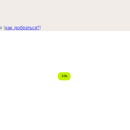
я (
как добраться?
)
-50%