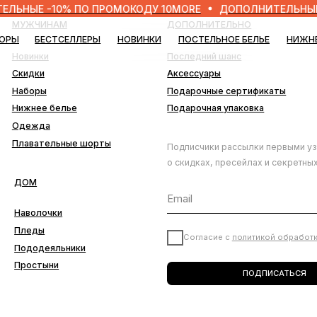
 -10% ПО ПРОМОКОДУ 10MORE
ДОПОЛНИТЕЛЬНЫЕ -10% 
ЧИНАМ
ДОПОЛНИТЕЛЬНО
БЕСТСЕЛЛЕРЫ
НОВИНКИ
ПОСТЕЛЬНОЕ БЕЛЬЕ
НИЖНЕЕ БЕЛЬЕ
БЛО
нки
Последний шанс
ки
Аксессуары
ры
Подарочные сертификаты
ее белье
Подарочная упаковка
да
ательные шорты
Подписчики рассылки первыми узнают
о скидках, пресейлах и секретных дропах
лочки
ды
Согласие с
политикой обработки данных
деяльники
тыни
ПОДПИСАТЬСЯ