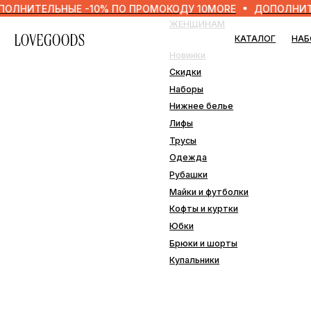
ЕЛЬНЫЕ -10% ПО ПРОМОКОДУ 10MORE
ДОПОЛНИТЕЛЬНЫЕ
ЖЕНЩИНАМ
МУЖ
КАТАЛОГ
НАБОРЫ
Новинки
Нови
Скидки
Скид
Наборы
Набо
Нижнее белье
Нижн
Лифы
Одеж
Трусы
Плав
Одежда
Рубашки
ДОМ
Майки и футболки
Кофты и куртки
Наво
Юбки
Пле
Брюки и шорты
Подо
Купальники
Прос