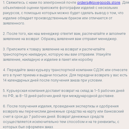
1. Свяжитесь с нами по электронной почте
orders@lovegoods.store
. Для
объективной оценки приложите фотографии изделий с нескольких
ракурсов, с помощью которых можно будет сделать вывод о том, что
изделие обладает производственным браком или отличается от
заявленного.
2. После того, как наш менеджер ответит вам, распечатайте и заполните
заявление на возврат. Образец заявления вам отправит менеджер.
3. Приложите к товару заявление на возврат и распечатайте
транспортную накладную, которую мы вам отправим. Упакуйте
заявление, накладную и изделие в пакет или коробку
4. Передайте заказ курьеру транспортной компании СДЭК или отнесете
его в пункт приема и выдачи посылок. Для передачи возврата у вас есть
БЕЛЬЕ
14 календарных дней после получения заказа при условии.
ДЛЯ СЛУЧАЯ
5. Курьерская компания доставит возврат на склад за 1−5 рабочих дней
по РФ, за 8−13 дней рабочих дней при международной доставке.
СМОТРЕТЬ ВСЕ
6. После получения изделия, проведения экспертизы и одобрения
возврата мы перечислим денежные средства на карту или банковский
счет в срок до 7 рабочих дней. Возврат денежных средств
осуществляется исключительно тем способом и на те реквизиты, с
которых был оформлен заказ.