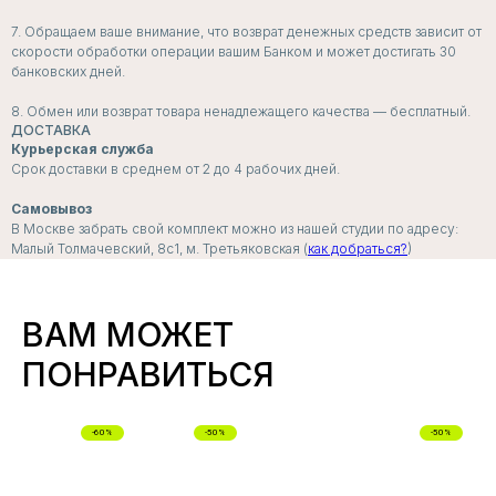
ПОДПИСЧИКИ
7. Обращаем ваше внимание, что возврат денежных средств зависит от
скорости обработки операции вашим Банком и может достигать 30
РАССЫЛКИ
банковских дней.
ПЕРВЫМИ УЗНАЮТ
8. Обмен или возврат товара ненадлежащего качества — бесплатный.
о скидках, пресейлах и секретных дропах
ДОСТАВКА
Курьерская служба
Срок доставки в среднем от 2 до 4 рабочих дней.
Самовывоз
В Москве забрать свой комплект можно из нашей студии по адресу:
Согласие с
политикой обработки данных
Малый Толмачевский, 8с1, м. Третьяковская (
как добраться?
)
Я даю согласие на
получение рассылок и
рекламных сообщений
ВАМ МОЖЕТ
ПОДПИСАТЬСЯ
ПОНРАВИТЬСЯ
-60%
-50%
-50%
СНИЖЕННЫЕ