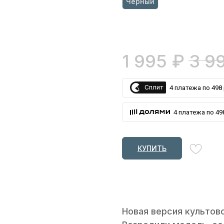
Черный
1 995
₽
3 9
Сплит
4 платежа по 498 
4 платежа по 498
КУПИТЬ
Новая версия культов