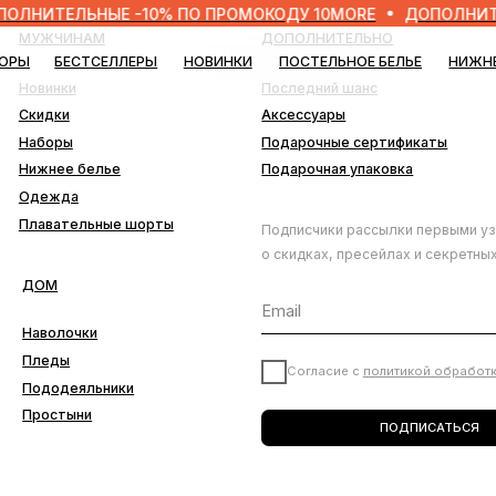
ЕЛЬНЫЕ -10% ПО ПРОМОКОДУ 10MORE
ДОПОЛНИТЕЛЬНЫЕ
ЧИНАМ
ДОПОЛНИТЕЛЬНО
БЕСТСЕЛЛЕРЫ
НОВИНКИ
ПОСТЕЛЬНОЕ БЕЛЬЕ
НИЖНЕЕ БЕЛЬЕ
БЛО
нки
Последний шанс
ки
Аксессуары
ры
Подарочные сертификаты
ее белье
Подарочная упаковка
да
ательные шорты
Подписчики рассылки первыми узнают
о скидках, пресейлах и секретных дропах
лочки
ды
Согласие с
политикой обработки данных
деяльники
тыни
ПОДПИСАТЬСЯ