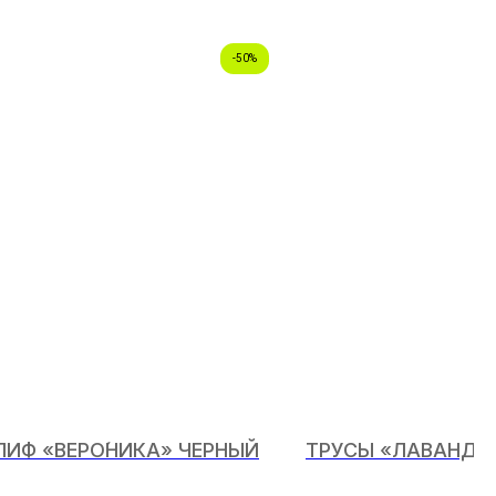
-50%
ЛИФ «ВЕРО́НИКА» ЧЕРНЫЙ
ТРУСЫ «ЛАВАНДА