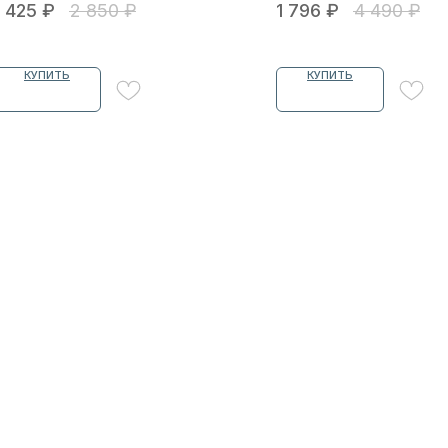
1 425
₽
2 850
₽
1 796
₽
4 490
₽
КУПИТЬ
КУПИТЬ
ЧИКИ
КИ
 УЗНАЮТ
 секретных дропах