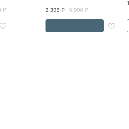
0
₽
2 396
₽
5 990
₽
ОФОРМИТЬ ПРЕДЗАКАЗ
ПОДПИС
РАССЫЛ
ПЕРВЫМИ
о скидках, пресейлах и
АЯ