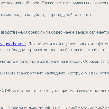
 установленный срок. Только в этом случаем мы сможем 
акомьтесь, пожалуйста, с процедурой возврата.
изводственным браком или содержание заказа отличается
ovegoods.store
. Для объективной оценки приложите фото
елие обладает производственным браком или отличается 
ечатайте и заполните заявление на возврат. Образец зая
печатайте транспортную накладную, которую мы вам отпр
 СДЭК или отнесете его в пункт приема и выдачи посылок
 за 1−5 рабочих дней по РФ, за 8−13 дней рабочих дней 