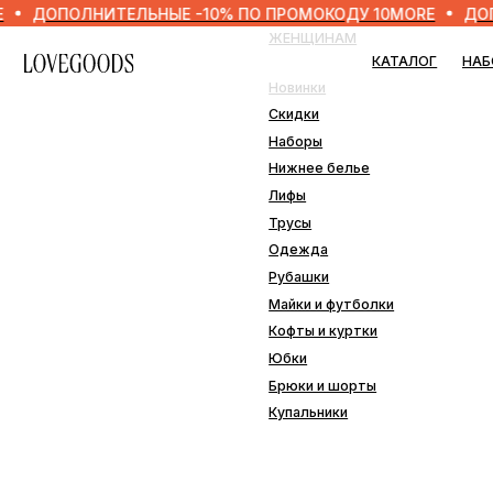
ПОЛНИТЕЛЬНЫЕ -10% ПО ПРОМОКОДУ 10MORE
ДОПОЛНИТ
ЖЕНЩИНАМ
МУЖ
КАТАЛОГ
НАБОРЫ
Новинки
Нови
Скидки
Скид
Наборы
Набо
Нижнее белье
Нижн
Лифы
Одеж
Трусы
Плав
Одежда
Рубашки
ДОМ
Майки и футболки
Кофты и куртки
Наво
Юбки
Пле
Брюки и шорты
Подо
Купальники
Прос