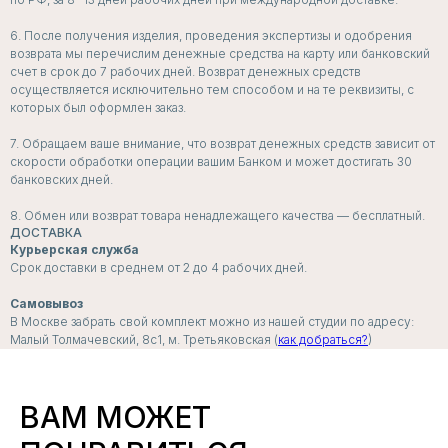
6. После получения изделия, проведения экспертизы и одобрения
возврата мы перечислим денежные средства на карту или банковский
счет в срок до 7 рабочих дней. Возврат денежных средств
осуществляется исключительно тем способом и на те реквизиты, с
которых был оформлен заказ.
ПОДПИСЧИКИ
РАССЫЛКИ
7. Обращаем ваше внимание, что возврат денежных средств зависит от
ПЕРВЫМИ УЗНАЮТ
скорости обработки операции вашим Банком и может достигать 30
банковских дней.
о скидках, пресейлах и секретных дропах
8. Обмен или возврат товара ненадлежащего качества — бесплатный.
ДОСТАВКА
Курьерская служба
Срок доставки в среднем от 2 до 4 рабочих дней.
Согласие с
политикой обработки данных
Самовывоз
В Москве забрать свой комплект можно из нашей студии по адресу:
Я даю согласие на
получение рассылок и
Малый Толмачевский, 8с1, м. Третьяковская (
как добраться?
)
рекламных сообщений
ПОДПИСАТЬСЯ
ВАМ МОЖЕТ