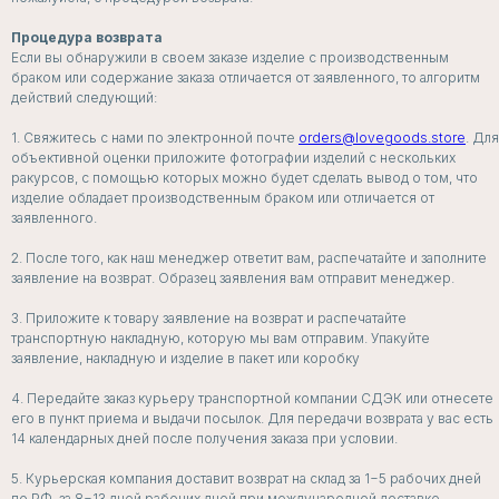
Процедура возврата
Если вы обнаружили в своем заказе изделие с производственным
браком или содержание заказа отличается от заявленного, то алгоритм
действий следующий:
1. Свяжитесь с нами по электронной почте
orders@lovegoods.store
. Для
объективной оценки приложите фотографии изделий с нескольких
ракурсов, с помощью которых можно будет сделать вывод о том, что
изделие обладает производственным браком или отличается от
заявленного.
2. После того, как наш менеджер ответит вам, распечатайте и заполните
заявление на возврат. Образец заявления вам отправит менеджер.
3. Приложите к товару заявление на возврат и распечатайте
транспортную накладную, которую мы вам отправим. Упакуйте
заявление, накладную и изделие в пакет или коробку
4. Передайте заказ курьеру транспортной компании СДЭК или отнесете
БЕЛЬЕ
его в пункт приема и выдачи посылок. Для передачи возврата у вас есть
ДЛЯ СЛУЧАЯ
14 календарных дней после получения заказа при условии.
5. Курьерская компания доставит возврат на склад за 1−5 рабочих дней
СМОТРЕТЬ ВСЕ
по РФ, за 8−13 дней рабочих дней при международной доставке.