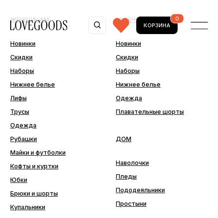
ТЕЛЬНЫЕ -10% ПО ПРОМОКОДУ 10MORE
ДОПОЛНИТЕЛЬНЫ
0
ЖЕНЩИНАМ
МУЖЧИНАМ
КОРЗИНА
Новинки
Новинки
Скидки
Скидки
Наборы
Наборы
Нижнее белье
Нижнее белье
Лифы
Одежда
Трусы
Плавательные шорты
Одежда
Рубашки
ДОМ
Майки и футболки
Наволочки
Кофты и куртки
Пледы
Юбки
Пододеяльники
Брюки и шорты
Простыни
Купальники
ДОПОЛНИТЕЛЬНО
Последний шанс
Аксессуары
Подарочные сертификаты
Подарочная упаковка