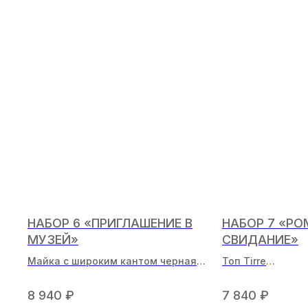
НАБОР 6 «ПРИГЛАШЕНИЕ В
НАБОР 7 «Р
МУЗЕЙ»
СВИДАНИЕ»
Майка с широким кантом черная
Топ Tirre
Cotton shorts черные
Трусы Double
8 940
₽
7 840
₽