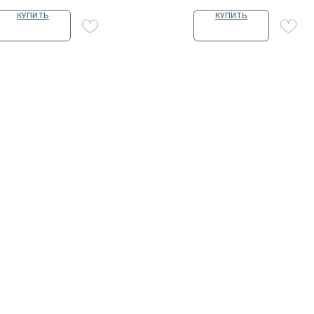
КУПИТЬ
КУПИТЬ
ЧИКИ
КИ
 УЗНАЮТ
 секретных дропах