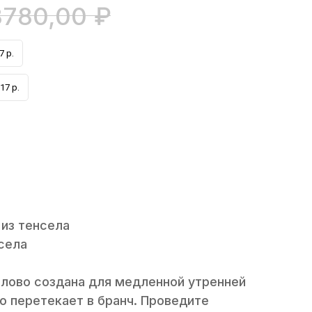
8780,00
₽
7 р.
17 р.
из тенсела
села
 слово создана для медленной утренней
о перетекает в бранч. Проведите