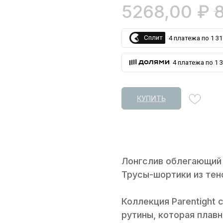
5268,00
₽
Сплит
4 платежа по 1 31
4 платежа по 1 3
КУПИТЬ
Лонгслив облегающий 
Трусы-шортики из тен
Коллекция Parentight
рутины, которая плавн