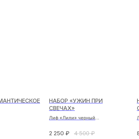
ОМАНТИЧЕСКОЕ
НАБОР «УЖИН ПРИ
СВЕЧАХ»
Лиф «Лили» черный
Стринги «Ирис» черные
2 250
₽
4 500
₽