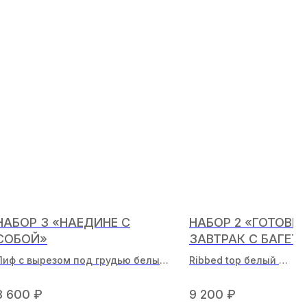
НАБОР 3 «НАЕДИНЕ С
НАБОР 2 «ГОТОВИ
СОБОЙ»
ЗАВТРАК С БАГЕТ
Лиф с вырезом под грудью белый
Ribbed top белый
Трусы V белые
Cotton shorts белые
8 600
₽
9 200
₽