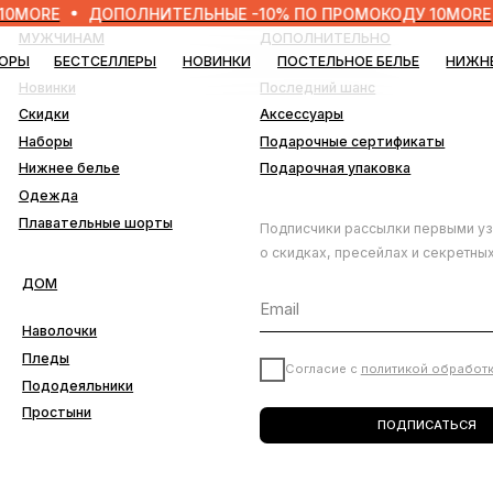
ДОПОЛНИТЕЛЬНЫЕ -10% ПО ПРОМОКОДУ 10MORE
ДОП
ЧИНАМ
ДОПОЛНИТЕЛЬНО
БЕСТСЕЛЛЕРЫ
НОВИНКИ
ПОСТЕЛЬНОЕ БЕЛЬЕ
НИЖНЕЕ БЕЛЬЕ
БЛО
нки
Последний шанс
ки
Аксессуары
ры
Подарочные сертификаты
ее белье
Подарочная упаковка
да
ательные шорты
Подписчики рассылки первыми узнают
о скидках, пресейлах и секретных дропах
лочки
ды
Согласие с
политикой обработки данных
деяльники
тыни
ПОДПИСАТЬСЯ