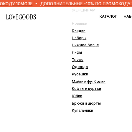
10MORE
ДОПОЛНИТЕЛЬНЫЕ -10% ПО ПРОМОКОДУ 10MORE
ЖЕНЩИНАМ
МУЖ
КАТАЛОГ
НАБОРЫ
Новинки
Нови
Скидки
Скид
Наборы
Набо
Нижнее белье
Нижн
Лифы
Одеж
Трусы
Плав
Одежда
Рубашки
ДОМ
Майки и футболки
Кофты и куртки
Наво
Юбки
Пле
Брюки и шорты
Подо
Купальники
Прос