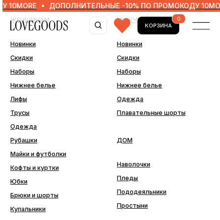
RE
ДОПОЛНИТЕЛЬНЫЕ -10% ПО ПРОМОКОДУ 10MORE
Д
0
ЖЕНЩИНАМ
МУЖЧИНАМ
КОРЗИНА
Новинки
Новинки
Скидки
Скидки
Наборы
Наборы
Нижнее белье
Нижнее белье
Лифы
Одежда
Трусы
Плавательные шорты
Одежда
Рубашки
ДОМ
Майки и футболки
Наволочки
Кофты и куртки
Пледы
Юбки
Пододеяльники
Брюки и шорты
Простыни
Купальники
ДОПОЛНИТЕЛЬНО
Последний шанс
Аксессуары
Подарочные сертификаты
Подарочная упаковка