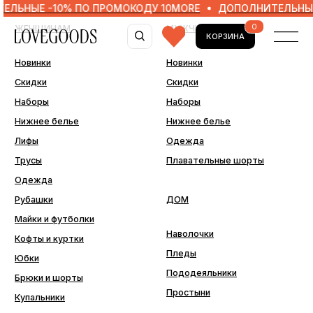
Е -10% ПО ПРОМОКОДУ 10MORE
ДОПОЛНИТЕЛЬНЫЕ -10%
0
ЖЕНЩИНАМ
МУЖЧИНАМ
КОРЗИНА
Новинки
Новинки
Скидки
Скидки
Наборы
Наборы
Нижнее белье
Нижнее белье
Лифы
Одежда
Трусы
Плавательные шорты
Одежда
Рубашки
ДОМ
Майки и футболки
Наволочки
Кофты и куртки
Пледы
Юбки
Пододеяльники
Брюки и шорты
Простыни
Купальники
ДОПОЛНИТЕЛЬНО
Последний шанс
Аксессуары
Подарочные сертификаты
Подарочная упаковка