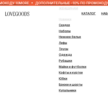
У 10MORE
ДОПОЛНИТЕЛЬНЫЕ -10% ПО ПРОМОКОДУ 10MO
ЖЕНЩИНАМ
МУЖ
КАТАЛОГ
НАБОРЫ
Новинки
Нови
Скидки
Скид
Наборы
Набо
Нижнее белье
Нижн
Лифы
Одеж
Трусы
Плав
Одежда
Рубашки
ДОМ
Майки и футболки
Кофты и куртки
Наво
Юбки
Пле
Брюки и шорты
Подо
Купальники
Прос