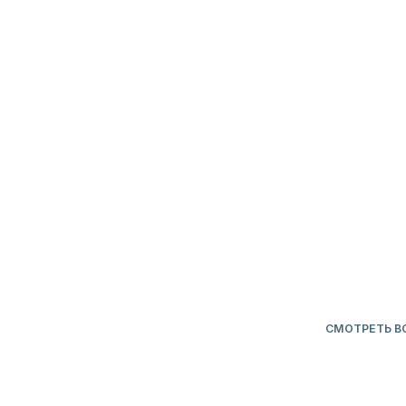
СМОТРЕТЬ ВСЕ
ИЗБРАННОЕ
Подарочный сертификат на любую сумму.
Приятные подарки от Lovegoods, которые