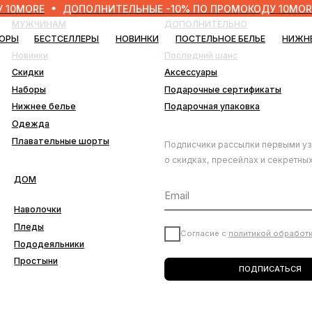
RE
ДОПОЛНИТЕЛЬНЫЕ -10% ПО ПРОМОКОДУ 10MORE
ДО
ЧИНАМ
ДОПОЛНИТЕЛЬНО
БЕСТСЕЛЛЕРЫ
НОВИНКИ
ПОСТЕЛЬНОЕ БЕЛЬЕ
НИЖНЕЕ БЕЛЬЕ
БЛО
нки
Последний шанс
ки
Аксессуары
ры
Подарочные сертификаты
ее белье
Подарочная упаковка
да
ательные шорты
Подписчики рассылки первыми узнают
о скидках, пресейлах и секретных дропах
лочки
ды
Согласие с
политикой обработки данных
деяльники
тыни
ПОДПИСАТЬСЯ