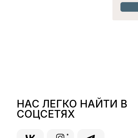
Ма
*
СОЦИАЛЬНЫЕ СЕТИ
ВОПРОСЫ?
INSTAGRAM*
8-913-145-17-50
TELEGRAM
LOVE@LOVEGOODS.STORE
ЫХ
VK