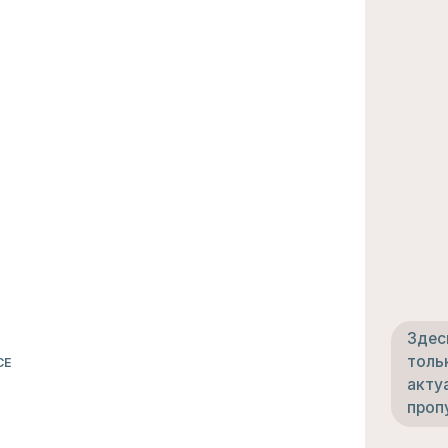
Здесь никто не бу
только большие ск
актуальные тренды
пропустить.
ЧИТАТЬ
НАС ЛЕГКО НАЙТИ В
СОЦСЕТЯХ