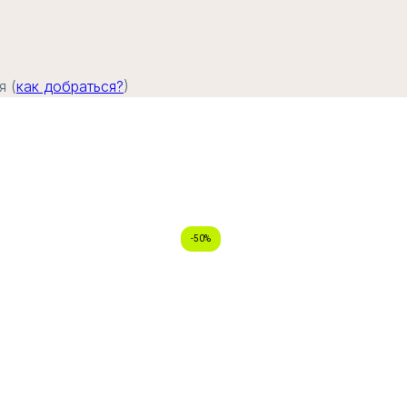
я (
как добраться?
)
-50%