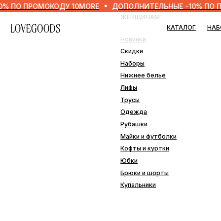
ПРОМОКОДУ 10MORE
ДОПОЛНИТЕЛЬНЫЕ -10% ПО ПРОМОК
ЖЕНЩИНАМ
МУЖ
КАТАЛОГ
НАБОРЫ
Новинки
Нови
Скидки
Скид
Наборы
Набо
Нижнее белье
Нижн
Лифы
Одеж
Трусы
Плав
Одежда
Рубашки
ДОМ
Майки и футболки
Кофты и куртки
Наво
Юбки
Пле
Брюки и шорты
Подо
Купальники
Прос