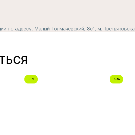
и по адресу: Малый Толмачевский, 8с1, м. Третьяковска
ТЬСЯ
-50%
-50%