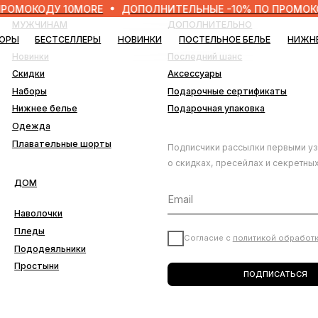
ОДУ 10MORE
ДОПОЛНИТЕЛЬНЫЕ -10% ПО ПРОМОКОДУ 10
ЧИНАМ
ДОПОЛНИТЕЛЬНО
БЕСТСЕЛЛЕРЫ
НОВИНКИ
ПОСТЕЛЬНОЕ БЕЛЬЕ
НИЖНЕЕ БЕЛЬЕ
БЛО
нки
Последний шанс
ки
Аксессуары
ры
Подарочные сертификаты
ее белье
Подарочная упаковка
да
ательные шорты
Подписчики рассылки первыми узнают
о скидках, пресейлах и секретных дропах
лочки
ды
Согласие с
политикой обработки данных
деяльники
тыни
ПОДПИСАТЬСЯ