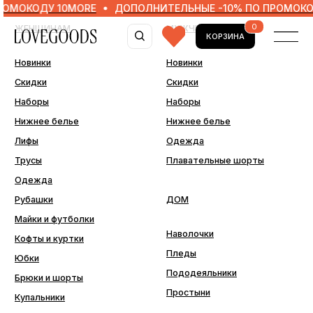
КОДУ 10MORE
ДОПОЛНИТЕЛЬНЫЕ -10% ПО ПРОМОКОДУ 1
0
ЖЕНЩИНАМ
МУЖЧИНАМ
КОРЗИНА
Новинки
Новинки
Скидки
Скидки
Наборы
Наборы
Нижнее белье
Нижнее белье
Лифы
Одежда
Трусы
Плавательные шорты
Одежда
Рубашки
ДОМ
Майки и футболки
Наволочки
Кофты и куртки
Пледы
Юбки
Пододеяльники
Брюки и шорты
Простыни
Купальники
ДОПОЛНИТЕЛЬНО
Последний шанс
Аксессуары
Подарочные сертификаты
Подарочная упаковка