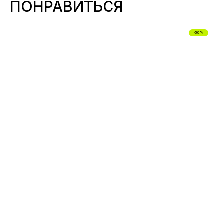
ПОНРАВИТЬСЯ
БЕЛЬЕ
-50%
ДЛЯ СЛУЧАЯ
СМОТРЕТЬ ВСЕ
ПОДПИСЧИКИ
РАССЫЛКИ
ПЕРВЫМИ УЗНАЮТ
о скидках, пресейлах и секретных дропах
Согласие с
политикой обработки данных