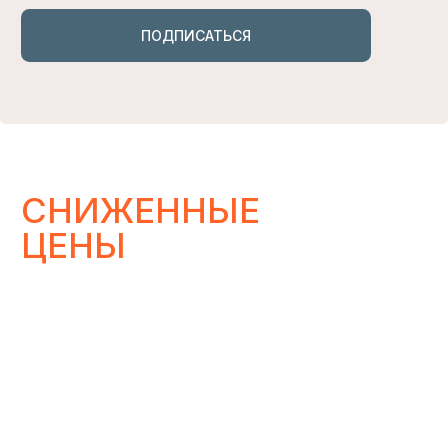
сумму. Приятные подарки от
Lovegoods, которые долетят до
получателя через пару минут
КУПИТЬ
НАС ЛЕГКО НАЙТИ
В СОЦСЕТЯХ
*
И В МАГАЗИНАХ
Магазины, где представлены наши изделия
УЗНАТЬ