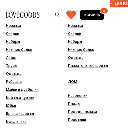
НИТЕЛЬНЫЕ -10% ПО ПРОМОКОДУ 10MORE
ДОПОЛНИТЕЛЬ
0
ЖЕНЩИНАМ
МУЖЧИНАМ
КОРЗИНА
Новинки
Новинки
Скидки
Скидки
Наборы
Наборы
Нижнее белье
Нижнее белье
Лифы
Одежда
Трусы
Плавательные шорты
Одежда
Рубашки
ДОМ
Майки и футболки
Наволочки
Кофты и куртки
Пледы
Юбки
Пододеяльники
Брюки и шорты
Простыни
Купальники
ДОПОЛНИТЕЛЬНО
Последний шанс
Аксессуары
Подарочные сертификаты
Подарочная упаковка