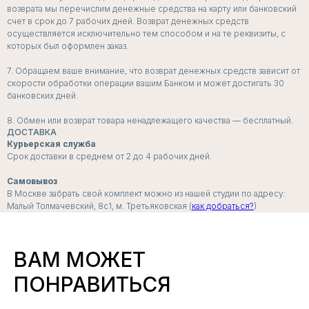
возврата мы перечислим денежные средства на карту или банковский
счет в срок до 7 рабочих дней. Возврат денежных средств
осуществляется исключительно тем способом и на те реквизиты, с
которых был оформлен заказ.
ПОДПИСЧИКИ
РАССЫЛКИ
7. Обращаем ваше внимание, что возврат денежных средств зависит от
скорости обработки операции вашим Банком и может достигать 30
ПЕРВЫМИ УЗНАЮТ
банковских дней.
о скидках, пресейлах и секретных дропах
8. Обмен или возврат товара ненадлежащего качества — бесплатный.
ДОСТАВКА
Курьерская служба
Срок доставки в среднем от 2 до 4 рабочих дней.
Согласие с
политикой обработки данных
Самовывоз
В Москве забрать свой комплект можно из нашей студии по адресу:
Я даю согласие на
получение рассылок и
Малый Толмачевский, 8с1, м. Третьяковская (
как добраться?
)
рекламных сообщений
ПОДПИСАТЬСЯ
ВАМ МОЖЕТ
ПОНРАВИТЬСЯ