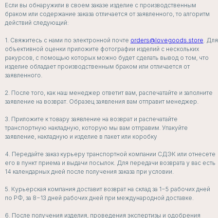
Если вы обнаружили в своем заказе изделие с производственным
браком или содержание заказа отличается от заявленного, то алгоритм
действий следующий:
1. Свяжитесь с нами по электронной почте
orders@lovegoods.store
. Для
объективной оценки приложите фотографии изделий с нескольких
ракурсов, с помощью которых можно будет сделать вывод о том, что
изделие обладает производственным браком или отличается от
заявленного.
2. После того, как наш менеджер ответит вам, распечатайте и заполните
заявление на возврат. Образец заявления вам отправит менеджер.
3. Приложите к товару заявление на возврат и распечатайте
транспортную накладную, которую мы вам отправим. Упакуйте
заявление, накладную и изделие в пакет или коробку
4. Передайте заказ курьеру транспортной компании СДЭК или отнесете
БЕЛЬЕ
его в пункт приема и выдачи посылок. Для передачи возврата у вас есть
ДЛЯ СЛУЧАЯ
14 календарных дней после получения заказа при условии.
5. Курьерская компания доставит возврат на склад за 1−5 рабочих дней
по РФ, за 8−13 дней рабочих дней при международной доставке.
СМОТРЕТЬ ВСЕ
6. После получения изделия, проведения экспертизы и одобрения