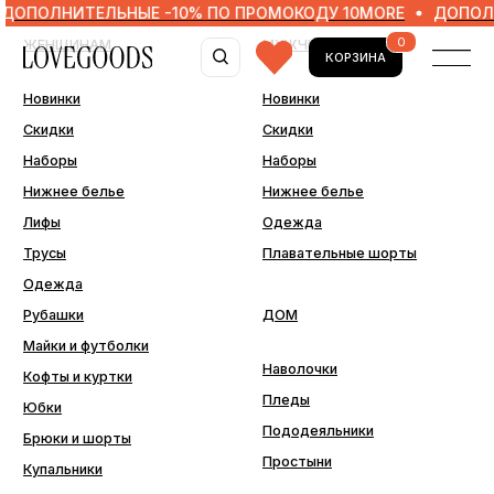
НИТЕЛЬНЫЕ -10% ПО ПРОМОКОДУ 10MORE
ДОПОЛНИТЕЛЬ
0
ЖЕНЩИНАМ
МУЖЧИНАМ
КОРЗИНА
Новинки
Новинки
Скидки
Скидки
Наборы
Наборы
Нижнее белье
Нижнее белье
Лифы
Одежда
Трусы
Плавательные шорты
Одежда
Рубашки
ДОМ
Майки и футболки
Наволочки
Кофты и куртки
Пледы
Юбки
Пододеяльники
Брюки и шорты
Простыни
Купальники
ДОПОЛНИТЕЛЬНО
Последний шанс
Аксессуары
Подарочные сертификаты
Подарочная упаковка