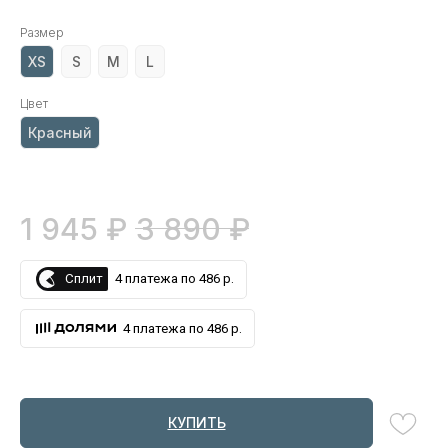
Размер
XS
S
M
L
Цвет
Красный
₽
₽
1 945
3 890
Сплит
4 платежа по 486 р.
4 платежа по 486 р.
КУПИТЬ