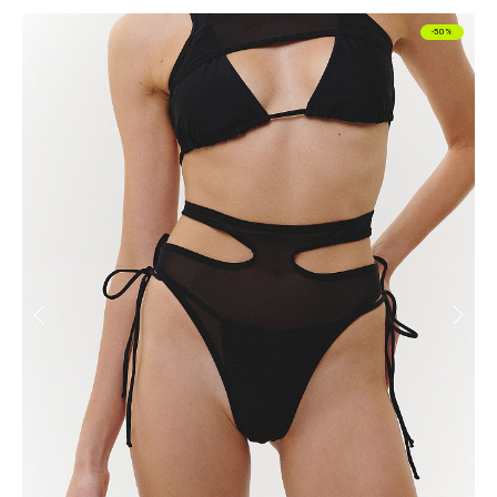
-50%
БЕЛЬЕ
ДЛЯ СЛУЧАЯ
СМОТРЕТЬ ВСЕ
ПОДПИСЧИКИ
РАССЫЛКИ
ПЕРВЫМИ УЗНАЮТ
о скидках, пресейлах и секретных дропах
Согласие с
политикой обработки данных