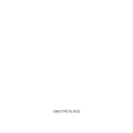
БЕЛЬЕ
ДЛЯ СЕБЯ
СМОТРЕТЬ ВСЕ
НАШ
ТЕЛЕГРАМ
КАНАЛ