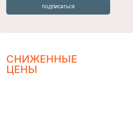
Lovegoods, которые долетят до
получателя через пару минут
КУПИТЬ
НАС ЛЕГКО НАЙТИ
В СОЦСЕТЯХ
*
И В МАГАЗИНАХ
Магазины, где представлены наши изделия
УЗНАТЬ