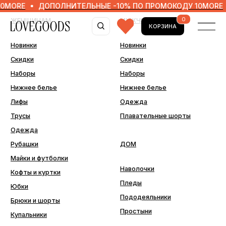
ДОПОЛНИТЕЛЬНЫЕ -10% ПО ПРОМОКОДУ 10MORE
ДОП
0
ЖЕНЩИНАМ
МУЖЧИНАМ
КОРЗИНА
Новинки
Новинки
Скидки
Скидки
Наборы
Наборы
Нижнее белье
Нижнее белье
Лифы
Одежда
Трусы
Плавательные шорты
Одежда
Рубашки
ДОМ
Майки и футболки
Наволочки
Кофты и куртки
Пледы
Юбки
Пододеяльники
Брюки и шорты
Простыни
Купальники
ДОПОЛНИТЕЛЬНО
Последний шанс
Аксессуары
Подарочные сертификаты
Подарочная упаковка