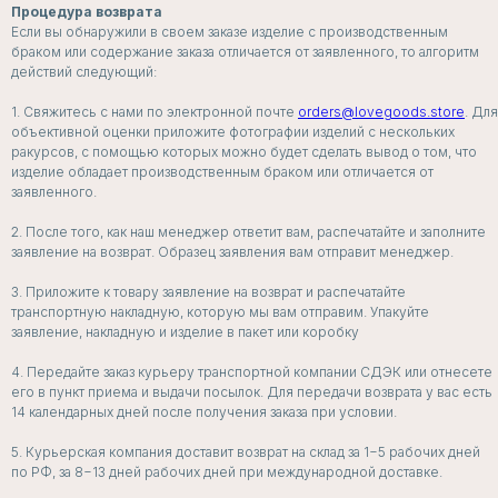
Процедура возврата
Если вы обнаружили в своем заказе изделие с производственным
браком или содержание заказа отличается от заявленного, то алгоритм
действий следующий:
1. Свяжитесь с нами по электронной почте
orders@lovegoods.store
. Для
объективной оценки приложите фотографии изделий с нескольких
ракурсов, с помощью которых можно будет сделать вывод о том, что
изделие обладает производственным браком или отличается от
заявленного.
2. После того, как наш менеджер ответит вам, распечатайте и заполните
заявление на возврат. Образец заявления вам отправит менеджер.
3. Приложите к товару заявление на возврат и распечатайте
транспортную накладную, которую мы вам отправим. Упакуйте
заявление, накладную и изделие в пакет или коробку
4. Передайте заказ курьеру транспортной компании СДЭК или отнесете
БЕЛЬЕ
его в пункт приема и выдачи посылок. Для передачи возврата у вас есть
ДЛЯ СЛУЧАЯ
14 календарных дней после получения заказа при условии.
5. Курьерская компания доставит возврат на склад за 1−5 рабочих дней
по РФ, за 8−13 дней рабочих дней при международной доставке.
СМОТРЕТЬ ВСЕ