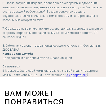
6. После получения изделия, проведения экспертизы и одобрения
возврата мы перечислим денежные средства на карту или банковский
счет в срок до 7 рабочих дней. Возврат денежных средств
осуществляется исключительно тем способом и на те реквизиты, с
которых был оформлен заказ.
ПОДПИСЧИКИ
РАССЫЛКИ
7. Обращаем ваше внимание, что возврат денежных средств зависит от
скорости обработки операции вашим Банком и может достигать 30
ПЕРВЫМИ УЗНАЮТ
банковских дней.
о скидках, пресейлах и секретных дропах
8. Обмен или возврат товара ненадлежащего качества — бесплатный.
ДОСТАВКА
Курьерская служба
Срок доставки в среднем от 2 до 4 рабочих дней.
Согласие с
политикой обработки данных
Самовывоз
В Москве забрать свой комплект можно из нашей студии по адресу:
Я даю согласие на
получение рассылок и
Малый Толмачевский, 8с1, м. Третьяковская (
как добраться?
)
рекламных сообщений
ПОДПИСАТЬСЯ
ВАМ МОЖЕТ
ПОНРАВИТЬСЯ