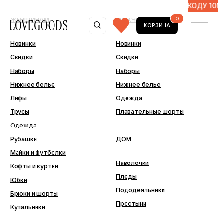
0MORE
ДОПОЛНИТЕЛЬНЫЕ -10% ПО ПРОМОКОДУ 10MORE
0
ЖЕНЩИНАМ
МУЖЧИНАМ
КОРЗИНА
Новинки
Новинки
Скидки
Скидки
Наборы
Наборы
Нижнее белье
Нижнее белье
Лифы
Одежда
Трусы
Плавательные шорты
Одежда
Рубашки
ДОМ
Майки и футболки
Наволочки
Кофты и куртки
Пледы
Юбки
Пододеяльники
Брюки и шорты
Простыни
Купальники
ДОПОЛНИТЕЛЬНО
Последний шанс
Аксессуары
Подарочные сертификаты
Подарочная упаковка