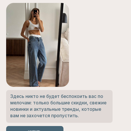
ПОКУПАТЕЛЯМ
ИНФОРМАЦИЯ
О БРЕНДЕ
ГДЕ КУПИТЬ?
РАЗМЕРНЫЕ СЕТКИ
ПАРТНЕРСКОЕ
ПРЕДЛОЖЕНИЕ
ДОСТАВКА И ВОЗВРАТ
НАШ БЛОГ
СОЦИАЛЬНЫЕ СЕТИ
ВОПРОСЫ?
INSTAGRAM*
8-913-145-17-50
TELEGRAM
LOVE@LOVEGOODS.STORE
VK
*принадлежит компании Meta,
признанной в РФ экстремистской
ПОЛИТИКА ОБРАБОТКИ
ДАННЫХ
ПУБЛИЧНАЯ ОФЕРТА
ИП Маслюкова О.С.
СОГЛАСИЕ НА ПОЛУЧЕНИЕ
ИНН 550619227404
РАССЫЛОК
ОГРНИП 314554303600011