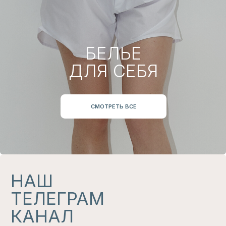
сумму. Приятные подарки от
Lovegoods, которые долетят до
получателя через пару минут
КУПИТЬ
НАС ЛЕГКО НАЙТИ
В СОЦСЕТЯХ
*
И В МАГАЗИНАХ
Магазины, где представлены наши изделия
УЗНАТЬ