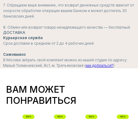
ПОДПИСЧИКИ
7. Обращаем ваше внимание, что возврат денежных средств зависит от
скорости обработки операции вашим Банком и может достигать 30
РАССЫЛКИ
банковских дней.
ПЕРВЫМИ УЗНАЮТ
8. Обмен или возврат товара ненадлежащего качества — бесплатный.
о скидках, пресейлах и секретных дропах
ДОСТАВКА
Курьерская служба
Срок доставки в среднем от 2 до 4 рабочих дней.
Самовывоз
Согласие с
политикой обработки данных
В Москве забрать свой комплект можно из нашей студии по адресу:
Малый Толмачевский, 8с1, м. Третьяковская (
как добраться?
)
Я даю согласие на
получение рассылок и
рекламных сообщений
ВАМ МОЖЕТ
ПОДПИСАТЬСЯ
ПОНРАВИТЬСЯ
-50%
-50%
-50%
-50%
СНИЖЕННЫЕ
ЦЕНЫ