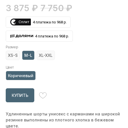
3 875
₽
7 750
₽
Сплит
4 платежа по 968 р.
4 платежа по 968 р.
Размер
XS-S
M-L
XL-XXL
Цвет
Коричневый
ВАМ МОЖЕТ
КУПИТЬ
ПОНРАВИТЬСЯ
Удлиненные шорты унисекс с карманами на широкой
резинке выполнены из плотного хлопка в бежевом
цвете.