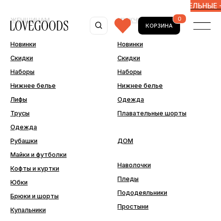
10% ПО ПРОМОКОДУ 10MORE
ДОПОЛНИТЕЛЬНЫЕ -10% ПО
0
ЖЕНЩИНАМ
МУЖЧИНАМ
КОРЗИНА
Новинки
Новинки
Скидки
Скидки
Наборы
Наборы
Нижнее белье
Нижнее белье
Лифы
Одежда
Трусы
Плавательные шорты
Одежда
Рубашки
ДОМ
Майки и футболки
Наволочки
Кофты и куртки
Пледы
Юбки
Пододеяльники
Брюки и шорты
Простыни
Купальники
ДОПОЛНИТЕЛЬНО
Последний шанс
Аксессуары
Подарочные сертификаты
Подарочная упаковка