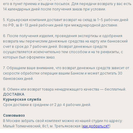
его в пункт приема и выдачи посылок. Для передачи возврата у вас есть
14 календарных дней после получения заказа при условии.
СМОТРЕТЬ ВСЕ
5. Курьерская компания доставит возврат на склад за 1−5 рабочих дней
по РФ, за 8−13 дней рабочих дней при международной доставке.
6. После получения изделия, проведения экспертизы и одобрения
возврата мы перечислим денежные средства на карту или банковский
счет в срок до 7 рабочих дней. Возврат денежных средств
ПОДПИСЧИКИ
осуществляется исключительно тем способом и на те реквизиты, с
РАССЫЛКИ
которых был оформлен заказ.
ПЕРВЫМИ УЗНАЮТ
7. Обращаем ваше внимание, что возврат денежных средств зависит от
скорости обработки операции вашим Банком и может достигать 30
о скидках, пресейлах и секретных дропах
банковских дней.
8. Обмен или возврат товара ненадлежащего качества — бесплатный.
ДОСТАВКА
Курьерская служба
Согласие с
политикой обработки данных
Срок доставки в среднем от 2 до 4 рабочих дней.
Я даю согласие на
получение рассылок и
Самовывоз
рекламных сообщений
В Москве забрать свой комплект можно из нашей студии по адресу:
Малый Толмачевский, 8с1, м. Третьяковская (
как добраться?
)
ПОДПИСАТЬСЯ