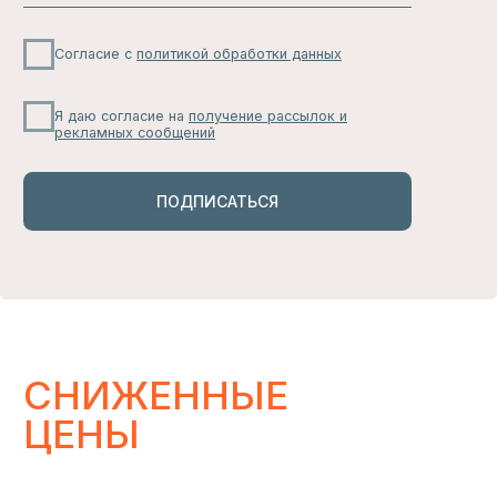
НАС ЛЕГКО НАЙТИ
В СОЦСЕТЯХ
*
И В МАГАЗИНАХ
Магазины, где представлены наши изделия
УЗНАТЬ
ПОКУПАТЕЛЯМ
ИНФОРМАЦИЯ
О БРЕНДЕ
ГДЕ КУПИТЬ?
РАЗМЕРНЫЕ СЕТКИ
ПАРТНЕРСКОЕ
ПРЕДЛОЖЕНИЕ
ДОСТАВКА И ВОЗВРАТ