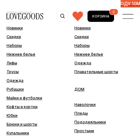
ORE
ДОПОЛНИТЕЛЬНЫЕ -10% ПО ПРОМОКОДУ 10MORE
0
ЖЕНЩИНАМ
МУЖЧИНАМ
КОРЗИНА
Новинки
Новинки
Скидки
Скидки
Наборы
Наборы
Нижнее белье
Нижнее белье
Лифы
Одежда
Трусы
Плавательные шорты
Одежда
Рубашки
ДОМ
Майки и футболки
Наволочки
Кофты и куртки
Пледы
Юбки
Пододеяльники
Брюки и шорты
Простыни
Купальники
ДОПОЛНИТЕЛЬНО
Последний шанс
Аксессуары
Подарочные сертификаты
Подарочная упаковка