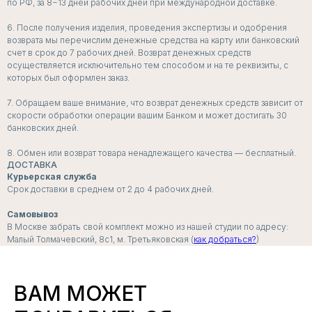
по РФ, за 8−13 дней рабочих дней при международной доставке.
6. После получения изделия, проведения экспертизы и одобрения
возврата мы перечислим денежные средства на карту или банковский
счет в срок до 7 рабочих дней. Возврат денежных средств
осуществляется исключительно тем способом и на те реквизиты, с
ПОДПИСЧИКИ
которых был оформлен заказ.
РАССЫЛКИ
7. Обращаем ваше внимание, что возврат денежных средств зависит от
ПЕРВЫМИ УЗНАЮТ
скорости обработки операции вашим Банком и может достигать 30
банковских дней.
о скидках, пресейлах и секретных дропах
8. Обмен или возврат товара ненадлежащего качества — бесплатный.
ДОСТАВКА
Курьерская служба
Срок доставки в среднем от 2 до 4 рабочих дней.
Согласие с
политикой обработки данных
Самовывоз
В Москве забрать свой комплект можно из нашей студии по адресу:
Я даю согласие на
получение рассылок и
Малый Толмачевский, 8с1, м. Третьяковская (
как добраться?
)
рекламных сообщений
ПОДПИСАТЬСЯ
ВАМ МОЖЕТ