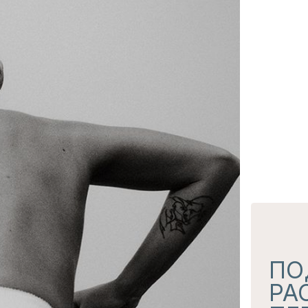
ПОДПИС
РАССЫЛ
ПЕРВЫМИ
о скидках, пресейлах и
АЯ
Согласие с
политикой 
Я даю согласие на
полу
ПОДПИС