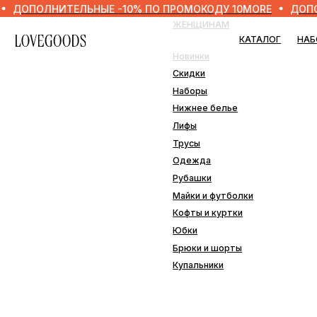
НИТЕЛЬНЫЕ -10% ПО ПРОМОКОДУ 10MORE
ДОПОЛНИТЕЛЬ
ЖЕНЩИНАМ
МУЖ
КАТАЛОГ
НАБОРЫ
Новинки
Нови
Скидки
Скид
Наборы
Набо
Нижнее белье
Нижн
Лифы
Одеж
Трусы
Плав
Одежда
Рубашки
ДОМ
Майки и футболки
Кофты и куртки
Наво
Юбки
Пле
Брюки и шорты
Подо
Купальники
Прос