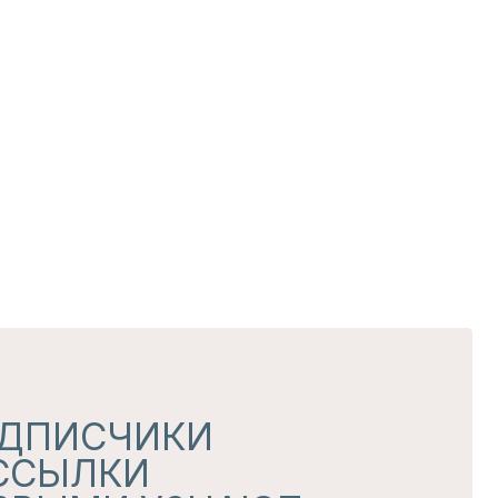
ЧИКИ
КИ
 УЗНАЮТ
 секретных дропах
обработки данных
чение рассылок и рекламных сообщений
АТЬСЯ