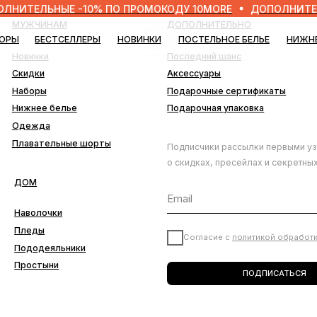
НЫЕ -10% ПО ПРОМОКОДУ 10MORE
ДОПОЛНИТЕЛЬНЫЕ -1
ЧИНАМ
ДОПОЛНИТЕЛЬНО
БЕСТСЕЛЛЕРЫ
НОВИНКИ
ПОСТЕЛЬНОЕ БЕЛЬЕ
НИЖНЕЕ БЕЛЬЕ
БЛО
нки
Последний шанс
ки
Аксессуары
ры
Подарочные сертификаты
ее белье
Подарочная упаковка
да
ательные шорты
Подписчики рассылки первыми узнают
о скидках, пресейлах и секретных дропах
лочки
ды
Согласие с
политикой обработки данных
деяльники
тыни
ПОДПИСАТЬСЯ