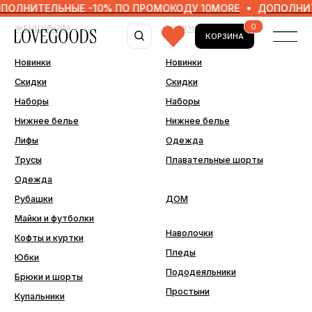
ТЕЛЬНЫЕ -10% ПО ПРОМОКОДУ 10MORE
ДОПОЛНИТЕЛЬНЫ
0
ЖЕНЩИНАМ
МУЖЧИНАМ
КОРЗИНА
Новинки
Новинки
Скидки
Скидки
Наборы
Наборы
Нижнее белье
Нижнее белье
Лифы
Одежда
Трусы
Плавательные шорты
Одежда
Рубашки
ДОМ
Майки и футболки
Наволочки
Кофты и куртки
Пледы
Юбки
Пододеяльники
Брюки и шорты
Простыни
Купальники
ДОПОЛНИТЕЛЬНО
Последний шанс
Аксессуары
Подарочные сертификаты
Подарочная упаковка