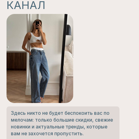
РАЗМЕРНЫЕ СЕТКИ
ПАРТНЕРСКОЕ
ПРЕДЛОЖЕНИЕ
ДОСТАВКА И ВОЗВРАТ
НАШ БЛОГ
СОЦИАЛЬНЫЕ СЕТИ
ВОПРОСЫ?
INSTAGRAM*
8-913-145-17-50
TELEGRAM
LOVE@LOVEGOODS.STORE
VK
*принадлежит компании Meta,
признанной в РФ экстремистской
ПОЛИТИКА ОБРАБОТКИ
ДАННЫХ
ПУБЛИЧНАЯ ОФЕРТА
ИП Маслюкова О.С.
СОГЛАСИЕ НА ПОЛУЧЕНИЕ
ИНН 550619227404
РАССЫЛОК
ОГРНИП 314554303600011