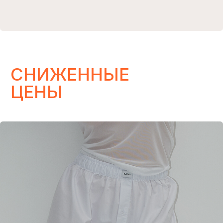
Здесь никто не будет беспокоить вас по
мелочам: только большие скидки, свежие
новинки и актуальные тренды, которые
вам не захочется пропустить.
ЧИТАТЬ
ИЗБРАННОЕ
Подарочный сертификат на любую
сумму. Приятные подарки от
Lovegoods, которые долетят до
получателя через пару минут
КУПИТЬ