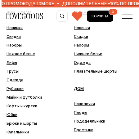
ОМОКОДУ 10MORE
ДОПОЛНИТЕЛЬНЫЕ -10% ПО ПРОМОКОД
0
ЖЕНЩИНАМ
МУЖЧИНАМ
КОРЗИНА
Новинки
Новинки
Скидки
Скидки
Наборы
Наборы
Нижнее белье
Нижнее белье
Лифы
Одежда
Трусы
Плавательные шорты
Одежда
Рубашки
ДОМ
Майки и футболки
Наволочки
Кофты и куртки
Пледы
Юбки
Пододеяльники
Брюки и шорты
Простыни
Купальники
ДОПОЛНИТЕЛЬНО
Последний шанс
Аксессуары
Подарочные сертификаты
Подарочная упаковка