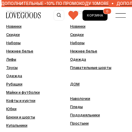
ЛНИТЕЛЬНЫЕ -10% ПО ПРОМОКОДУ 10MORE
ДОПОЛНИТЕЛ
0
ЖЕНЩИНАМ
МУЖЧИНАМ
КОРЗИНА
Новинки
Новинки
Скидки
Скидки
Наборы
Наборы
Нижнее белье
Нижнее белье
Лифы
Одежда
Трусы
Плавательные шорты
Одежда
Рубашки
ДОМ
Майки и футболки
Наволочки
Кофты и куртки
Пледы
Юбки
Пододеяльники
Брюки и шорты
Простыни
Купальники
ДОПОЛНИТЕЛЬНО
Последний шанс
Аксессуары
Подарочные сертификаты
Подарочная упаковка