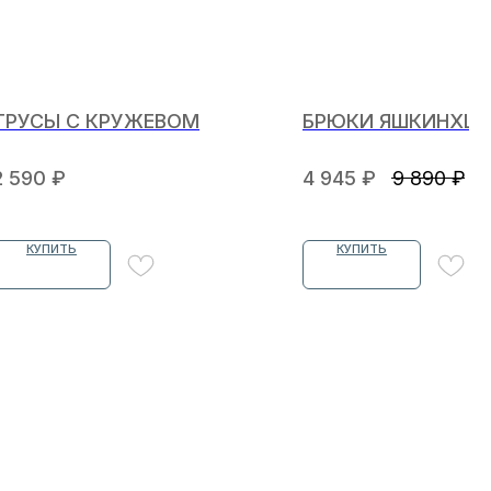
ТРУСЫ С КРУЖЕВОМ
БРЮКИ ЯШКИНXLO
2 590
₽
4 945
₽
9 890
₽
КУПИТЬ
КУПИТЬ