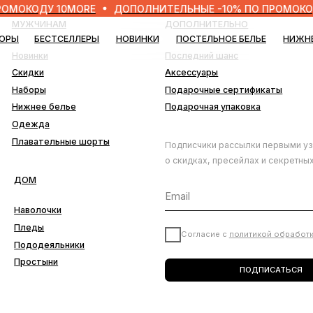
ДУ 10MORE
ДОПОЛНИТЕЛЬНЫЕ -10% ПО ПРОМОКОДУ 10M
ЧИНАМ
ДОПОЛНИТЕЛЬНО
БЕСТСЕЛЛЕРЫ
НОВИНКИ
ПОСТЕЛЬНОЕ БЕЛЬЕ
НИЖНЕЕ БЕЛЬЕ
БЛО
нки
Последний шанс
ки
Аксессуары
ры
Подарочные сертификаты
ее белье
Подарочная упаковка
да
ательные шорты
Подписчики рассылки первыми узнают
о скидках, пресейлах и секретных дропах
лочки
ды
Согласие с
политикой обработки данных
деяльники
тыни
ПОДПИСАТЬСЯ