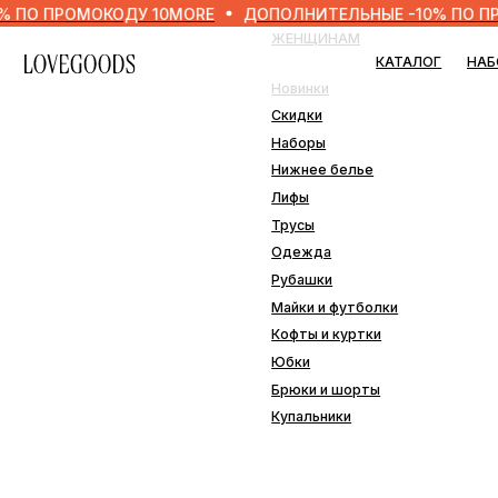
РОМОКОДУ 10MORE
ДОПОЛНИТЕЛЬНЫЕ -10% ПО ПРОМОКО
ЖЕНЩИНАМ
МУЖ
КАТАЛОГ
НАБОРЫ
Новинки
Нови
Скидки
Скид
Наборы
Набо
Нижнее белье
Нижн
Лифы
Одеж
Трусы
Плав
Одежда
Рубашки
ДОМ
Майки и футболки
Кофты и куртки
Наво
Юбки
Пле
Брюки и шорты
Подо
Купальники
Прос