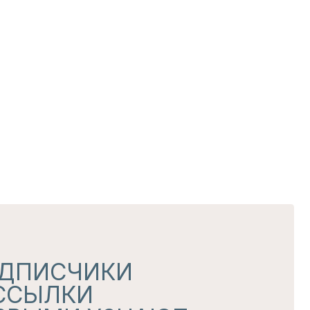
ЧИКИ
КИ
 УЗНАЮТ
 секретных дропах
обработки данных
чение рассылок и рекламных сообщений
АТЬСЯ